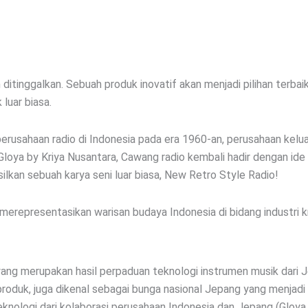
ditinggalkan. Sebuah produk inovatif akan menjadi pilihan terba
luar biasa.
usahaan radio di Indonesia pada era 1960-an, perusahaan keluar
Gloya by Kriya Nusantara, Cawang radio kembali hadir dengan ide
lkan sebuah karya seni luar biasa, New Retro Style Radio!
 merepresentasikan warisan budaya Indonesia di bidang industri k
 yang merupakan hasil perpaduan teknologi instrumen musik dar
 produk, juga dikenal sebagai bunga nasional Jepang yang menjad
knologi dari kolaborasi perusahaan Indonesia dan Jepang (Gloya